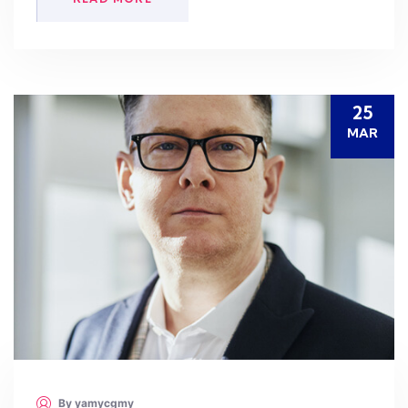
25
MAR
By yamycgmy