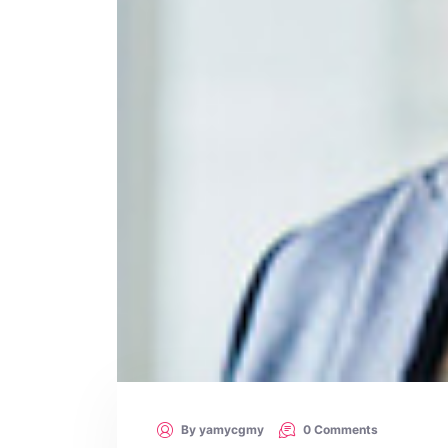
By yamycgmy
0 Comments